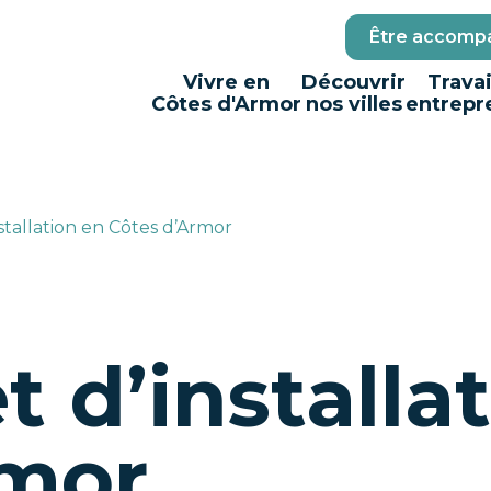
Être accompa
Vivre en
Découvrir
Travai
Côtes d'Armor
nos villes
entrepr
nstallation en Côtes d’Armor
t d’installa
rmor