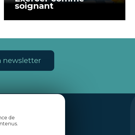
soignant
la newsletter
ence de
ntenus.
Qui sommes-nous ?