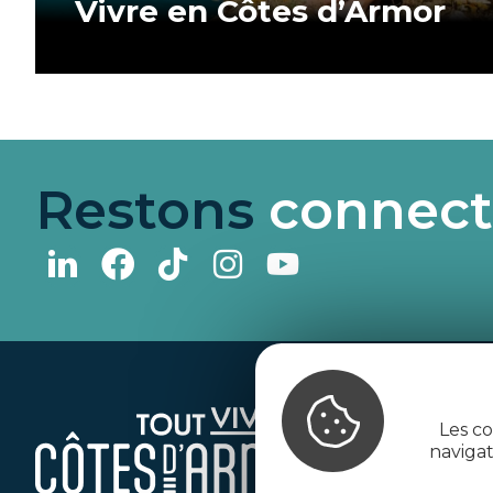
Vivre en Côtes d’Armor
Restons
connect
Les co
naviga