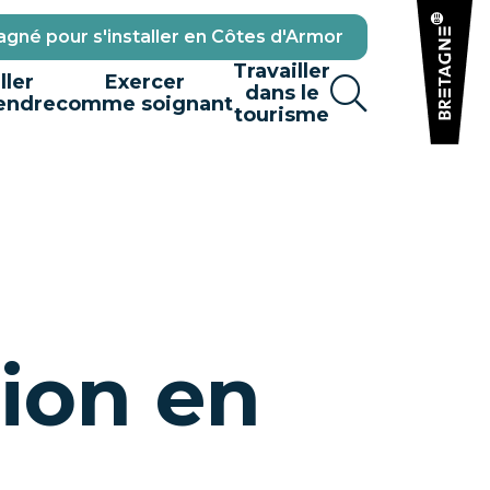
gné pour s'installer en Côtes d'Armor
Travailler
ller
Exercer
dans le
endre
comme soignant
tourisme
tion en