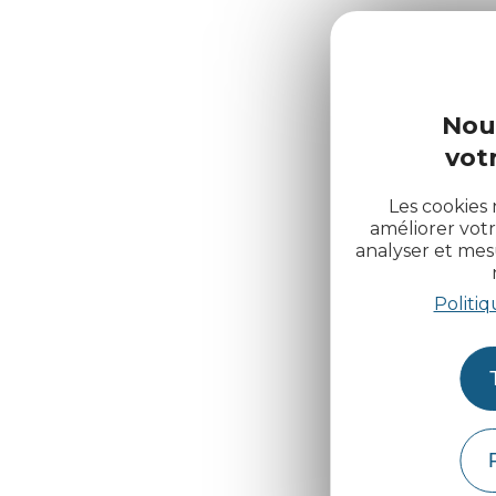
Nou
votr
Les cookies 
améliorer votr
analyser et me
Politiq