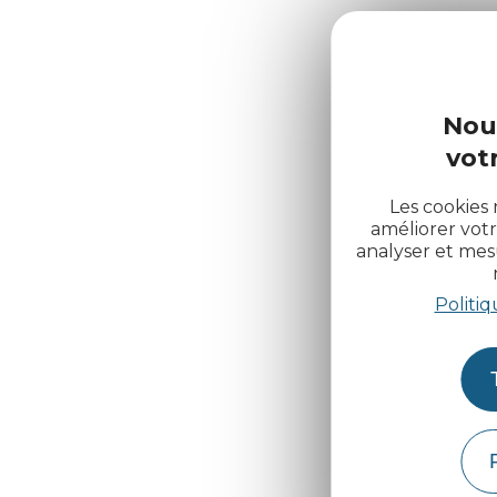
Nou
votr
Les cookies 
améliorer votr
analyser et me
Politiq