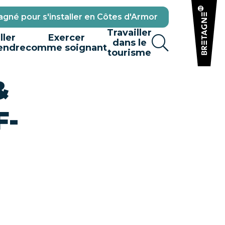
gné pour s'installer en Côtes d'Armor
Travailler
ller
Exercer
dans le
endre
comme soignant
tourisme
&
F-