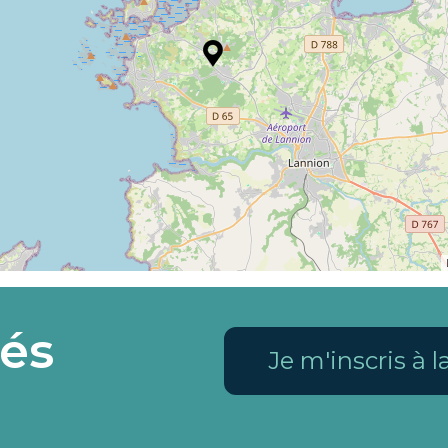
és
Je m'inscris à 