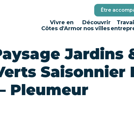
Être accompa
Vivre en
Découvrir
Travai
Côtes d'Armor
nos villes
entrepr
Paysage Jardins 
erts Saisonnier 
 – Pleumeur