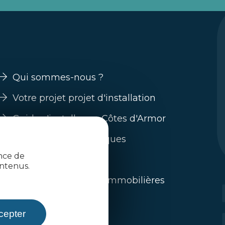
Qui sommes-nous ?
Votre projet projet d'installation
Guide s'installer en Côtes d'Armor
Nos filières économiques
ence de
Trouver un emploi
ntenus.
L'immobilier / offres immobilières
Toute l'actualité
cepter