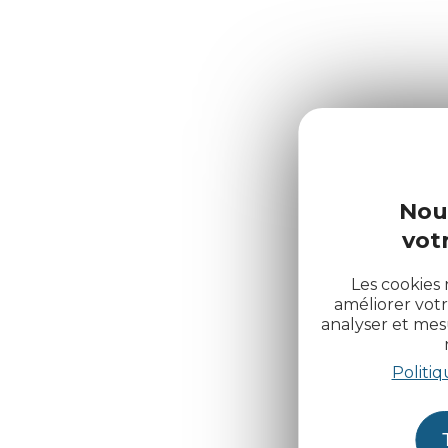
Nou
votr
Les cookies 
améliorer votr
analyser et me
Politiq