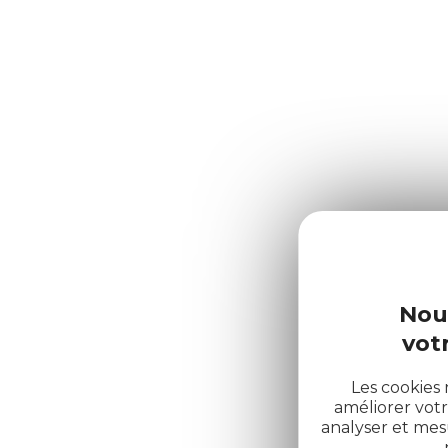
Nou
votr
Les cookies 
améliorer votr
analyser et me