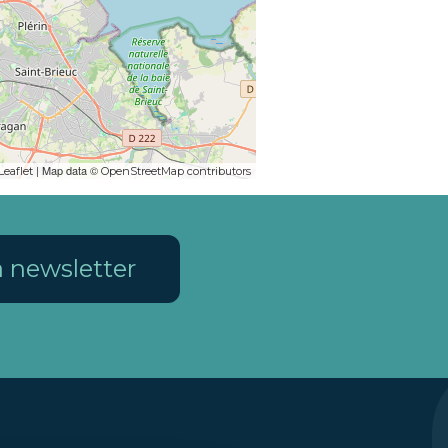
| Map data ©
Leaflet
OpenStreetMap contributors
la newsletter