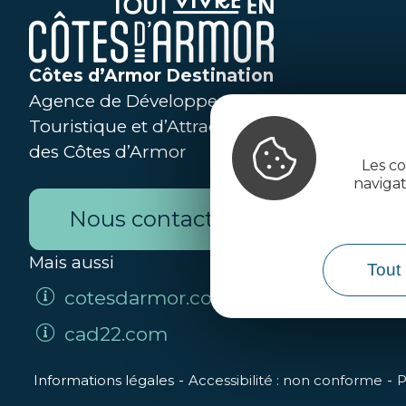
Côtes d’Armor Destination
Agence de Développement
Touristique et d’Attractivité
des Côtes d’Armor
Les co
naviga
Nous contacter
Mais aussi
Tout 
cotesdarmor.com
cad22.com
Informations légales
Accessibilité : non conforme
P