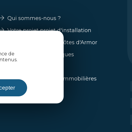
Qui sommes-nous ?
Votre projet projet d'installation
Guide s'installer en Côtes d'Armor
ence de
Nos filières économiques
ntenus.
Trouver un emploi
L'immobilier / offres immobilières
cepter
Toute l'actualité