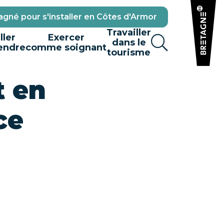
gné pour s'installer en Côtes d'Armor
Travailler
ller
Exercer
dans le
endre
comme soignant
tourisme
t en
ce