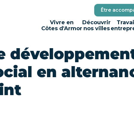
Être accompa
Vivre en
Découvrir
Travai
Côtes d'Armor
nos villes
entrepr
e développemen
ocial en alternan
int