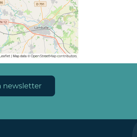
| Map data ©
Leaflet
OpenStreetMap contributors
la newsletter