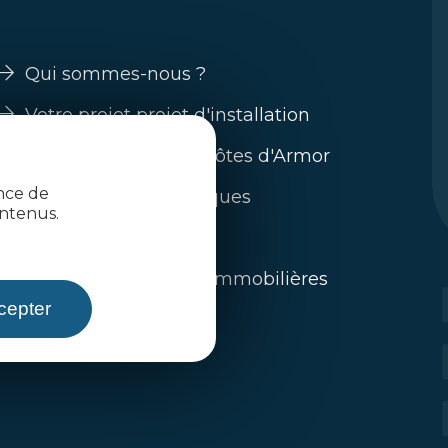
Qui sommes-nous ?
Votre projet projet d'installation
Guide s'installer en Côtes d'Armor
ence de
Nos filières économiques
ntenus.
Trouver un emploi
L'immobilier / offres immobilières
cepter
Toute l'actualité