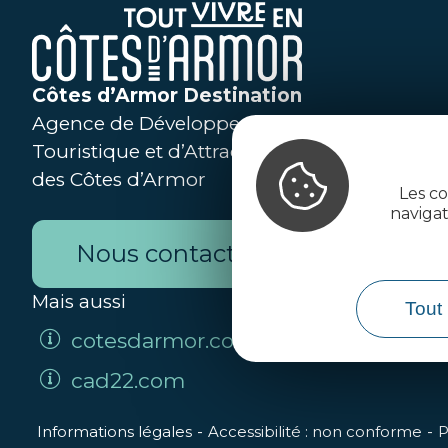
Côtes d’Armor Destination
Agence de Développement
Touristique et d’Attractivité
des Côtes d’Armor
Les co
naviga
Nous contacter
Mais aussi
Tout 
cotesdarmor.com
cad22.com
Informations légales
Accessibilité : non conforme
P