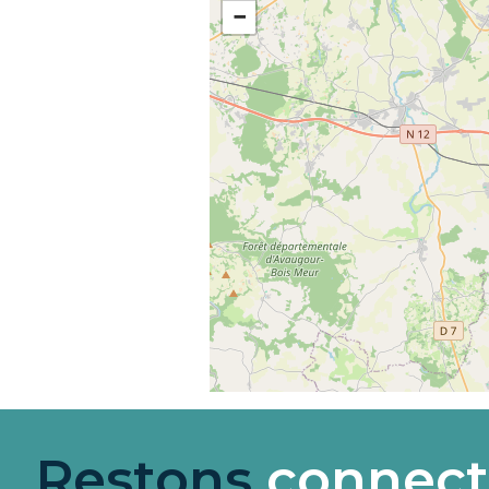
−
Restons
connect