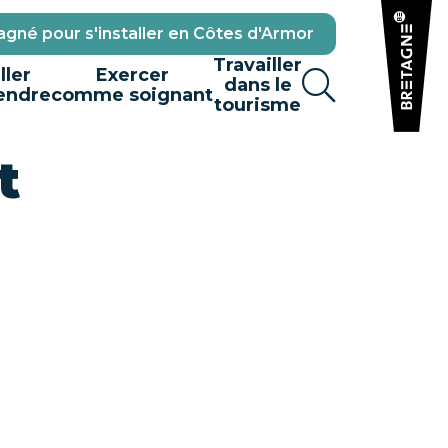
gné pour s'installer en Côtes d'Armor
Travailler
ller
Exercer
dans le
endre
comme soignant
tourisme
t