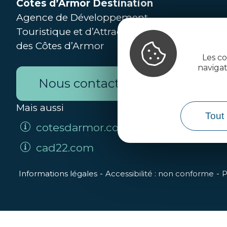
Côtes d’Armor Destination
Agence de Développement
Touristique et d’Attractivité
des Côtes d’Armor
Les co
naviga
Nous contacter
Mais aussi
Tout 
cotesdarmor.com
cad22.com
Informations légales
Accessibilité : non conforme
P