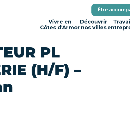
Être accompa
Vivre en
Découvrir
Travai
Côtes d'Armor
nos villes
entrepr
EUR PL
IE (H/F) –
an