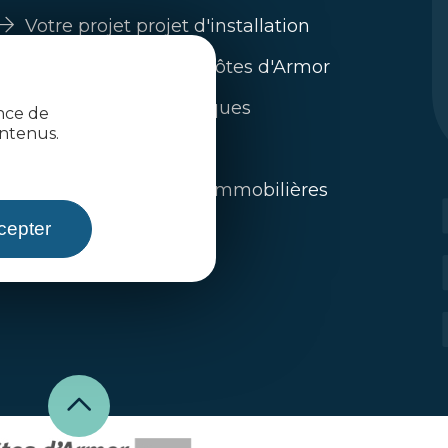
Votre projet projet d'installation
Guide s'installer en Côtes d'Armor
Nos filières économiques
ence de
ntenus.
Trouver un emploi
L'immobilier / offres immobilières
cepter
Toute l'actualité