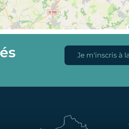
és
Je m'inscris à 