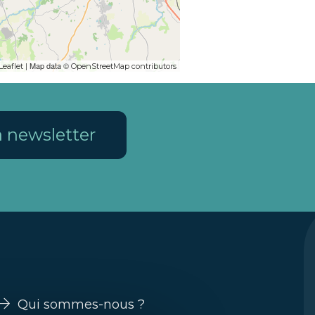
| Map data ©
Leaflet
OpenStreetMap contributors
la newsletter
Qui sommes-nous ?