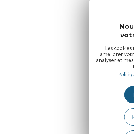
Nou
votr
Les cookies 
améliorer votr
analyser et me
Politiq