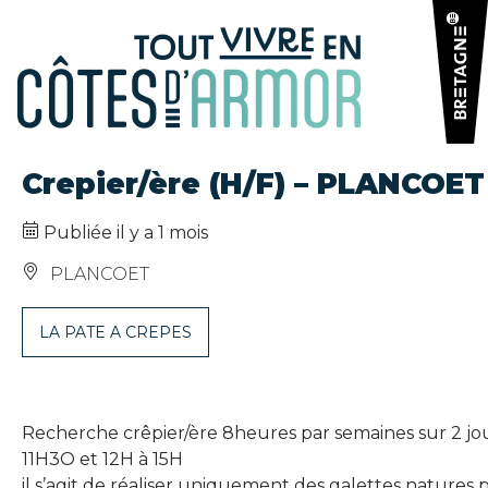
Panneau de gestion des cookies
Crepier/ère (H/F) – PLANCOET
Publiée il y a 1 mois
PLANCOET
LA PATE A CREPES
Recherche crêpier/ère 8heures par semaines sur 2 jour
11H3O et 12H à 15H
il s’agit de réaliser uniquement des galettes natures po