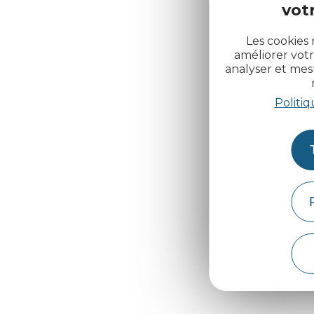
votr
Les cookies 
améliorer votr
analyser et me
Politiq