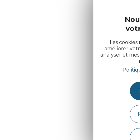
Nou
votr
Les cookies 
améliorer votr
analyser et me
Politiq