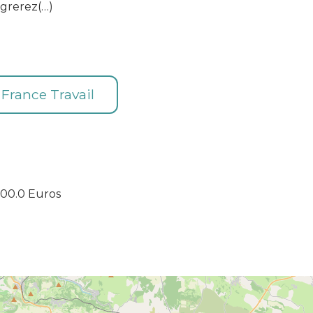
égrerez(…)
e France Travail
00.0 Euros