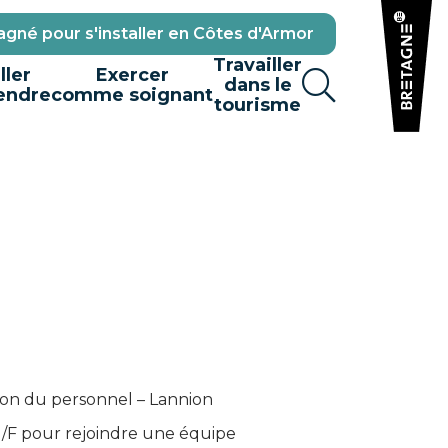
gné pour s'installer en Côtes d'Armor
Travailler
ller
Exercer
dans le
endre
comme soignant
tourisme
ation du personnel – Lannion
 H/F pour rejoindre une équipe