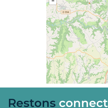
−
Restons
connect