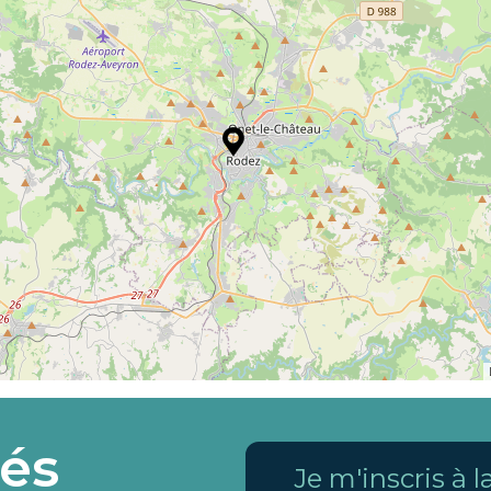
és
Je m'inscris à 