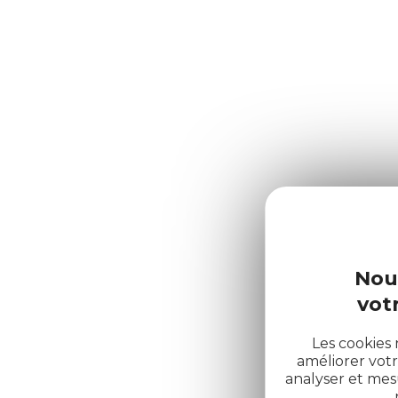
Nou
votr
Les cookies 
améliorer votr
analyser et me