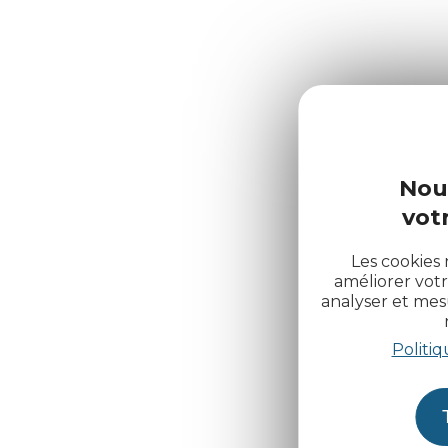
Nou
votr
Les cookies 
améliorer votr
analyser et me
Politiq