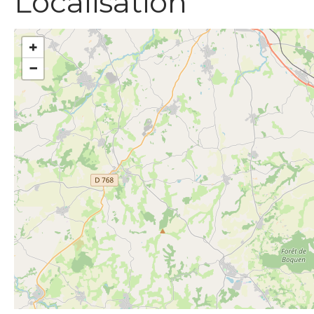
Localisation
+
−