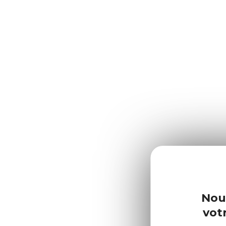
Nou
votr