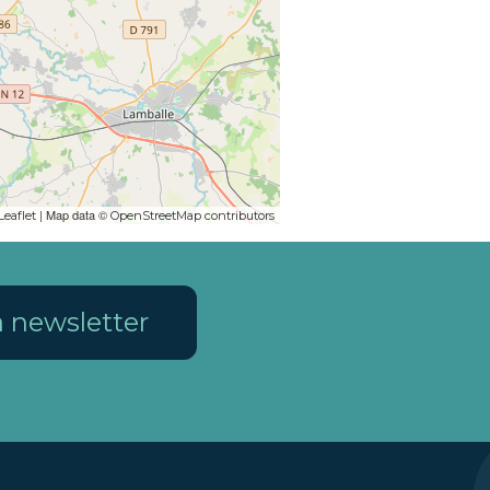
| Map data ©
Leaflet
OpenStreetMap contributors
la newsletter