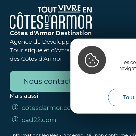
Côtes d’Armor Destination
Agence de Développement
Touristique et d’Attractivité
des Côtes d’Armor
Les co
naviga
Nous contacter
Mais aussi
Tout 
cotesdarmor.com
cad22.com
Informations légales
Accessibilité : non conforme
P