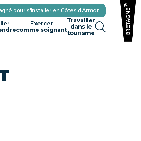
gné pour s'installer en Côtes d'Armor
Travailler
ller
Exercer
dans le
endre
comme soignant
tourisme
ST