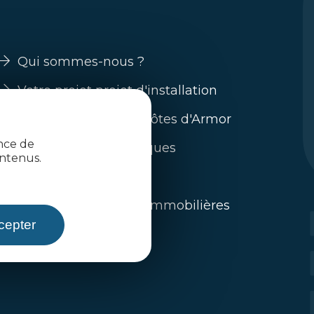
Qui sommes-nous ?
Votre projet projet d'installation
Guide s'installer en Côtes d'Armor
ence de
Nos filières économiques
ntenus.
Trouver un emploi
L'immobilier / offres immobilières
cepter
Toute l'actualité