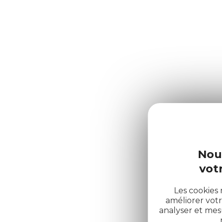
Nou
votr
Les cookies 
améliorer votr
analyser et me