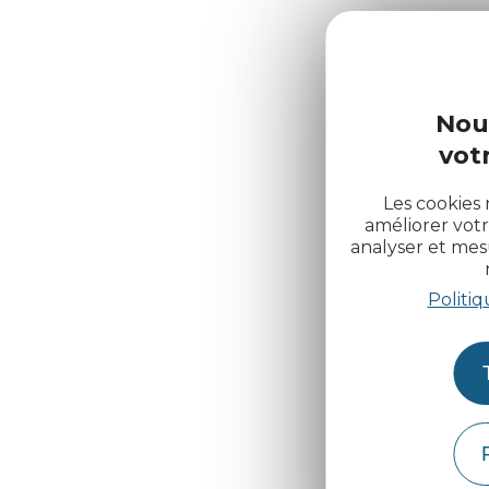
Nou
votr
Les cookies 
améliorer votr
analyser et me
Politiq