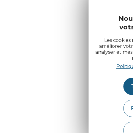
Nou
votr
Les cookies 
améliorer votr
analyser et me
Politiq