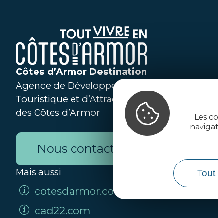
Côtes d’Armor Destination
Agence de Développement
Touristique et d’Attractivité
des Côtes d’Armor
Les co
naviga
Nous contacter
Mais aussi
Tout 
cotesdarmor.com
cad22.com