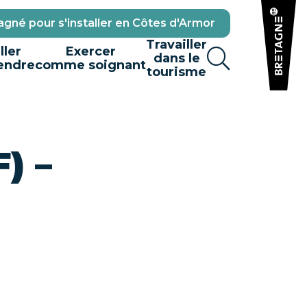
gné pour s'installer en Côtes d'Armor
Travailler
ller
Exercer
dans le
endre
comme soignant
tourisme
) –