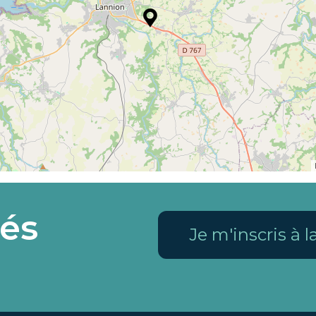
és
Je m'inscris à 