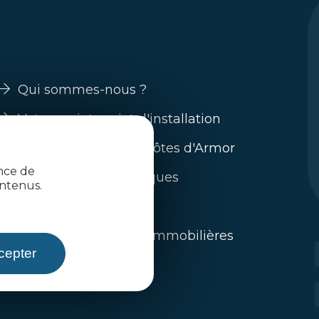
Qui sommes-nous ?
Votre projet projet d'installation
Guide s'installer en Côtes d'Armor
ence de
Nos filières économiques
ntenus.
Trouver un emploi
L'immobilier / offres immobilières
cepter
Toute l'actualité