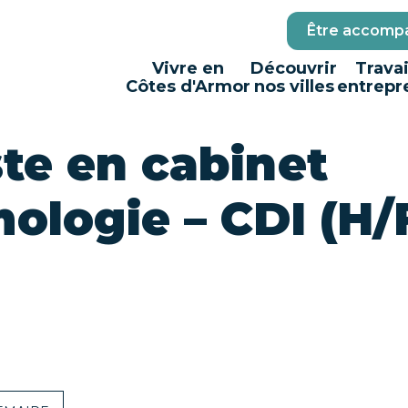
Être accompa
Vivre en
Découvrir
Travai
Côtes d'Armor
nos villes
entrepr
te en cabinet
ologie – CDI (H/F