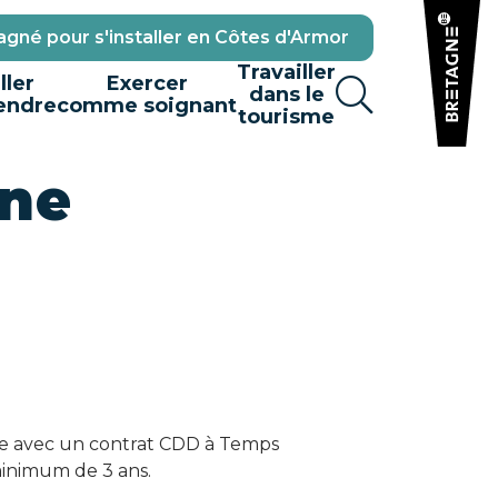
gné pour s'installer en Côtes d'Armor
Travailler
ller
Exercer
dans le
endre
comme soignant
tourisme
nne
ne avec un contrat CDD à Temps
minimum de 3 ans.