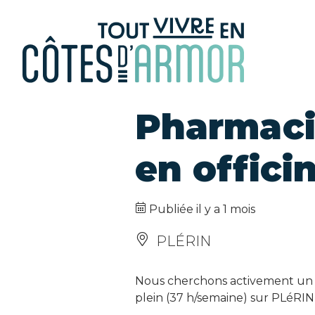
Panneau de gestion des cookies
Pharmaci
en officin
Publiée il y a 1 mois
PLÉRIN
Nous cherchons activement un 
plein (37 h/semaine) sur PLéRIN