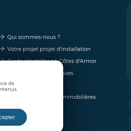
Qui sommes-nous ?
Votre projet projet d'installation
Guide s'installer en Côtes d'Armor
Nos filières économiques
ence de
Trouver un emploi
ntenus.
L'immobilier / offres immobilières
Toute l'actualité
cepter