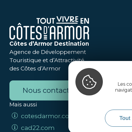
Côtes d’Armor Destination
Agence de Développement
Touristique et d’Attractivité
des Côtes d’Armor
Les co
Nous contacter
naviga
Mais aussi
cotesdarmor.com
Tout 
cad22.com