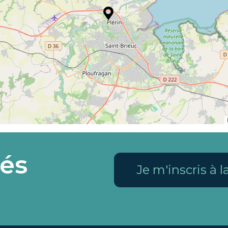
és
Je m'inscris à 