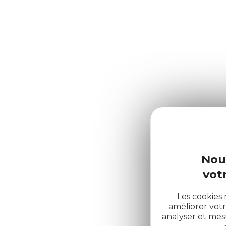
Nou
votr
Les cookies 
améliorer votr
analyser et me