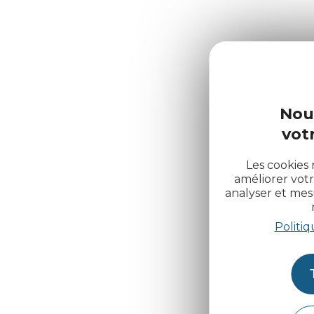
Nou
votr
Les cookies 
améliorer votr
analyser et me
Politiq