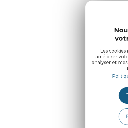
Nou
votr
Les cookies 
améliorer votr
analyser et me
Politiq