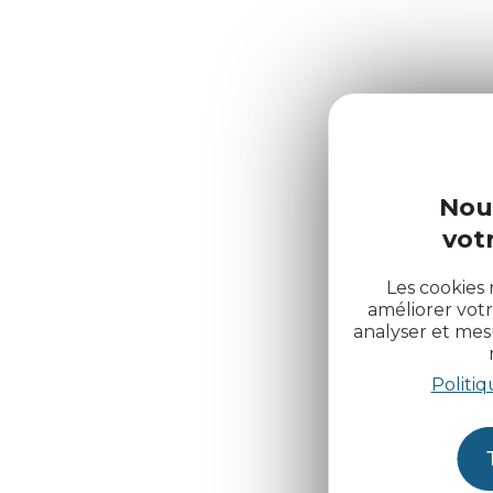
Nou
votr
Les cookies 
améliorer votr
analyser et me
Politiq