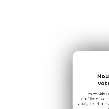
Nou
votr
Les cookies 
améliorer votr
analyser et me