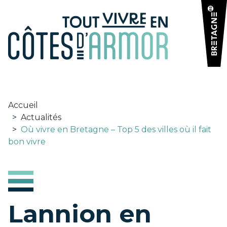
Panneau de gestion des cookies
Accueil
>
Actualités
>
Où vivre en Bretagne – Top 5 des villes où il fait
bon vivre
Lannion en