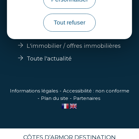
Guide s'installer en Côtes d'Armor
Nos filières économiques
Tout refuser
Trouver un emploi
L'immobilier / offres immobilières
Toute l'actualité
Informations légales
Accessibilité : non conforme
Plan du site
Partenaires
CÔTES D’ARMOR DESTINATION