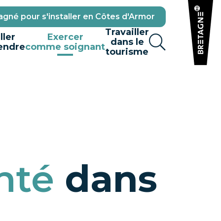
gné pour s'installer en Côtes d'Armor
Travailler
ller
Exercer
dans le
endre
comme soignant
tourisme
nté
dans