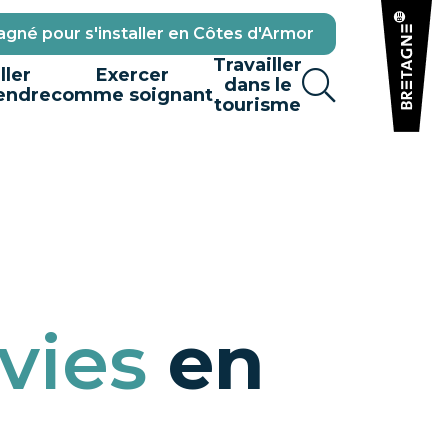
gné pour s'installer en Côtes d'Armor
Travailler
ller
Exercer
dans le
endre
comme soignant
tourisme
vies
en