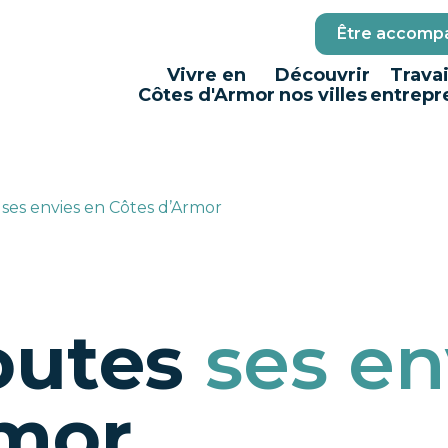
Être accompa
Vivre en
Découvrir
Travai
Côtes d'Armor
nos villes
entrepr
 ses envies en Côtes d’Armor
outes
ses en
rmor