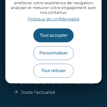
améliorer votre expérience de navigation,
analyser et mesurer votre engagement avec
nos contenus.
Politique de confidentialité
Qui sommes-nous ?
Tout accepter
Votre projet projet d'installation
Personnaliser
Guide s'installer en Côtes d'Armor
Nos filières économiques
Tout refuser
Trouver un emploi
L'immobilier / offres immobilières
Toute l'actualité